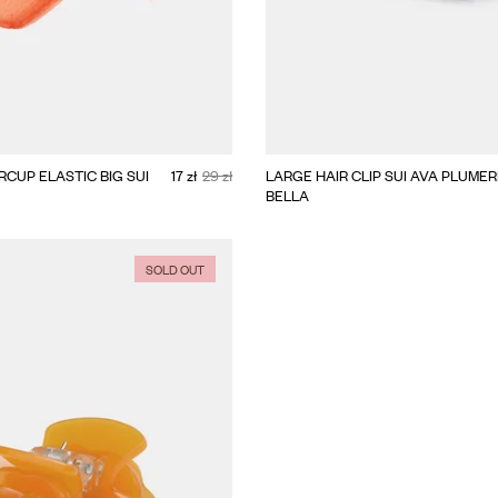
ADD TO CART
ADD TO CART
BIG
RCUP ELASTIC BIG SUI
17 zł
29 zł
LARGE HAIR CLIP SUI AVA PLUMER
BELLA
SOLD OUT