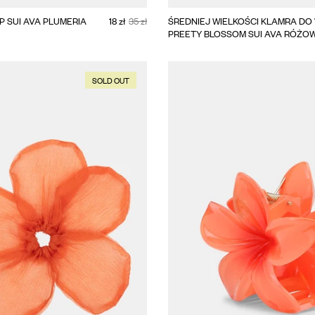
BIG
P SUI AVA PLUMERIA
18 zł
35 zł
ŚREDNIEJ WIELKOŚCI KLAMRA D
PREETY BLOSSOM SUI AVA RÓŻO
SOLD OUT