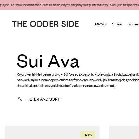
że www.theodderside.com to nasz jedyny oficjalny sklep internetowy. Kupujcie bezpiecznie. Więcej
AW'26
Store
Summe
Sui Ava
Kolorowe, lekkie i pełne uroku – Sui Ava to akcesoria, które dodają życia każdej sty
barwach są idealnym dopełnieniem zarówno casualowych, jak i bardziej eleganckich 
dodatki, ale przede wszystkim radość z eksperymentowania z modą.
FILTER AND SORT
-40%