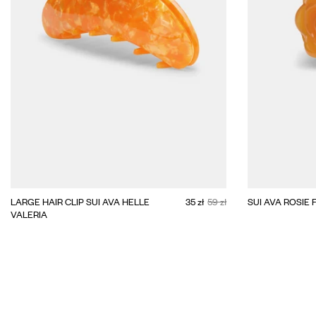
ADD TO CART
BIG
LARGE HAIR CLIP SUI AVA HELLE
35 zł
59 zł
SUI AVA ROSIE 
VALERIA