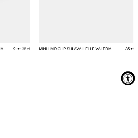
ADD TO CART
BIG
MINI
IA
21 zł
35 zł
MINI HAIR CLIP SUI AVA HELLE VALERIA
35 zł