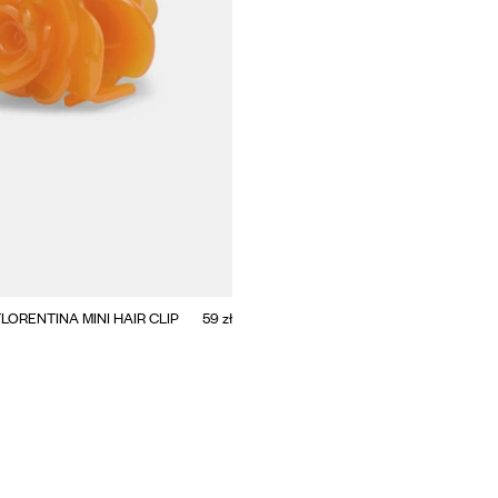
ADD TO CART
MINI
FLORENTINA MINI HAIR CLIP
59 zł