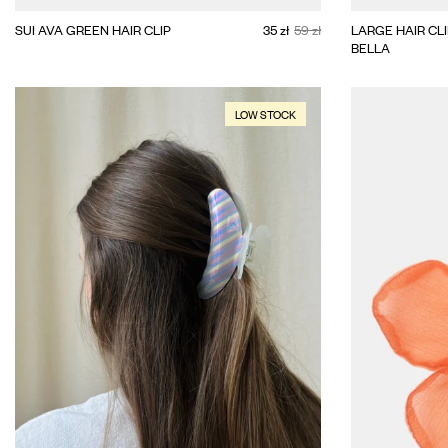
Big
SUI AVA GREEN HAIR CLIP
35 zł
59 zł
LARGE HAIR CLI
BELLA
LOW STOCK