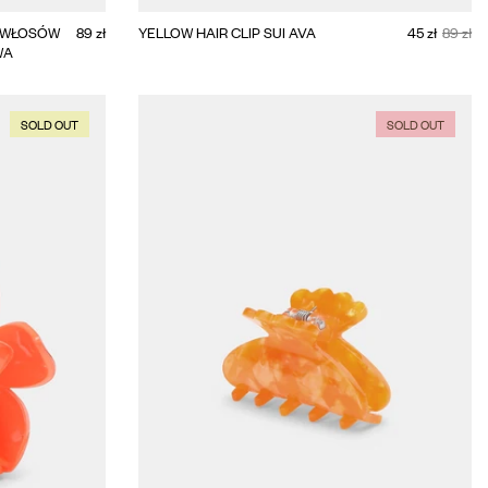
MIDDLE
BIG
O WŁOSÓW
89 zł
YELLOW HAIR CLIP SUI AVA
45 zł
89 zł
WA
SOLD OUT
SOLD OUT