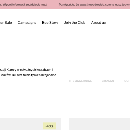
 informacji znajdziecie
tutaj
Pamiętajcie, że www.theodderside.com to nasz jedyny oficjalny
r Sale
Campaigns
Eco Story
Join the Club
About us
lizacji. Klamry w odważnych kształtach i
looków. Sui Ava to nie tylko funkcjonalne
THEODDERSIDE
BRANDS
SUI
-40%