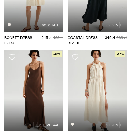
XS
S
M
L
XS
S
M
L
BONETT DRESS
245 zł
489 zł
COASTAL DRESS
345 zł
689 zł
ECRU
BLACK
-40%
-20%
XS
S
M
L
XL
XXL
XS
S
M
L