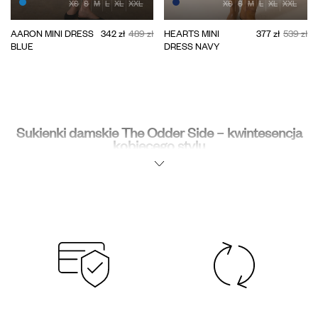
XS
S
M
L
XL
XXL
XS
S
M
L
XL
XXL
AARON MINI DRESS
342 zł
489 zł
HEARTS MINI
377 zł
539 zł
BLUE
DRESS NAVY
Sukienki damskie The Odder Side – kwintesencja
kobiecego stylu
W The Odder Side sukienka to nie tylko element garderoby — to decyzja,
która towarzyszy Ci przez wiele chwil każdego dnia. Nasze kolekcje to
miejsca, gdzie nowoczesny minimalizm łączy się z kobiecą subtelnością i
troską o każdy szczegół.
Fasony sukienek damskich od The Odder Side regularnie zyskują świeże
akcenty, które pozwalają im łagodnie podążać za trendami, nie tracąc przy
tym swojego uniwersalnego uroku. Wiele fasonów szyjemy z tkanin
doskonale układających się na ciele, zapewniających komfort i swobodę
ruchów.
Fasony i długości modnych sukienek od polskiej
marki The Odder Side