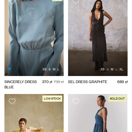
XS
S
M
L
XS
S
M
L
XL
SINCERELY DRESS
370 zł
739 zł
SEL DRESS GRAPHITE
689 zł
BLUE
LOW STOCK
SOLD OUT