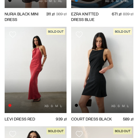
XS
S
M
L
XL
XS
S
M
L
XL
NURIA BLACK MINI
311 zł
389 zł
EZRA KNITTED
671 zł
839 zł
DRESS
DRESS BLUE
SOLD OUT
SOLD OUT
XS
S
M
L
XS
S
M
L
LEVI DRESS RED
939 zł
COURT DRESS BLACK
589 zł
SOLD OUT
SOLD OUT