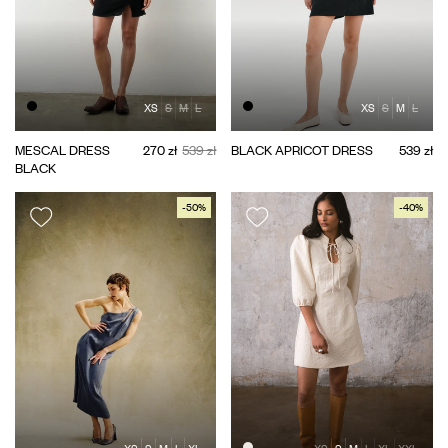
XS
S
M
L
XS
S
M
L
MESCAL DRESS
270 zł
539 zł
BLACK APRICOT DRESS
539 zł
BLACK
-50%
-40%