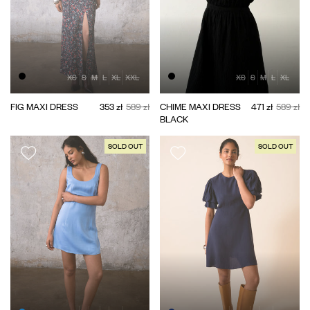
XS
S
M
L
XL
XXL
XS
S
M
L
XL
FIG MAXI DRESS
353 zł
589 zł
CHIME MAXI DRESS
471 zł
589 zł
BLACK
SOLD OUT
SOLD OUT