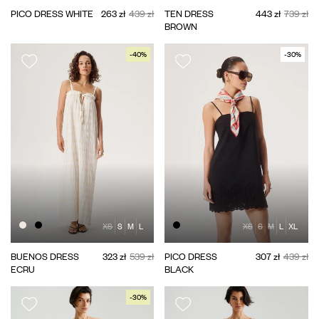
PICO DRESS WHITE
263 zł
439 zł
TEN DRESS
443 zł
739 zł
BROWN
-40%
-30%
XS
S
M
L
XS
S
M
L
XL
BUENOS DRESS
323 zł
539 zł
PICO DRESS
307 zł
439 zł
ECRU
BLACK
-30%