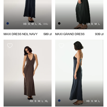
XS
S
M
L
XL
XXL
XS
S
M
L
MAXI DRESS NEIL NAVY
589 zł
MAXI GRAND DRESS
939 zł
XS
S
M
L
XL
XS
S
M
L