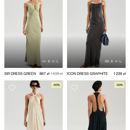
XS
S
M
L
XS
S
M
L
SIR DRESS GREEN
867 zł
1 239 zł
ICON DRESS GRAPHITE
1 239 zł
-50%
-50%