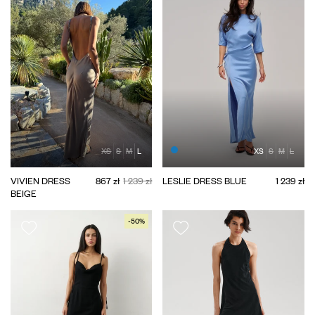
XS
S
M
L
XS
S
M
L
VIVIEN DRESS
867 zł
1 239 zł
LESLIE DRESS BLUE
1 239 zł
BEIGE
-50%