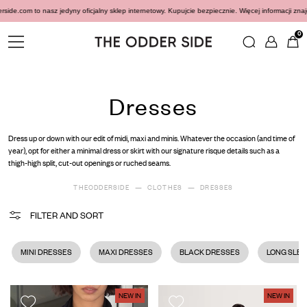
cznie. Więcej informacji znajdziecie
tutaj
Pamiętajcie, że www.theodderside.com to nasz je
0
Dresses
Dress up or down with our edit of midi, maxi and minis. Whatever the occasion (and time of
year), opt for either a minimal dress or skirt with our signature risque details such as a
thigh-high split, cut-out openings or ruched seams.
THEODDERSIDE
CLOTHES
DRESSES
FILTER AND SORT
MINI DRESSES
MAXI DRESSES
BLACK DRESSES
LONG SLE
NEW IN
NEW IN