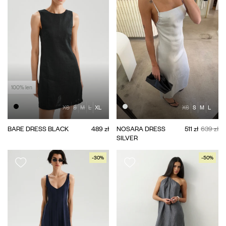
100% len
XS
S
M
L
XL
XS
S
M
L
BARE DRESS BLACK
489 zł
NOSARA DRESS
511 zł
639 zł
SILVER
-30%
-50%