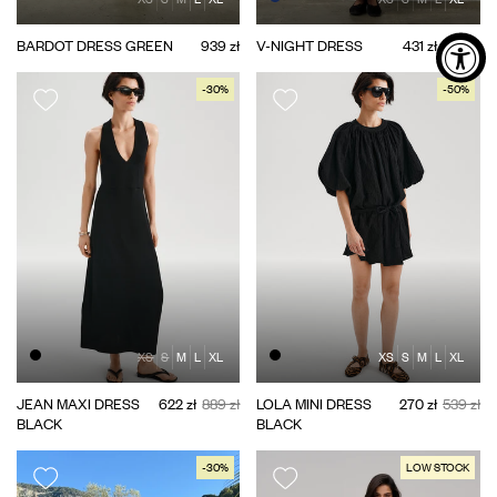
BARDOT DRESS GREEN
939 zł
V-NIGHT DRESS
431 zł
539 zł
-30%
-50%
XS
S
M
L
XL
XS
S
M
L
XL
JEAN MAXI DRESS
622 zł
889 zł
LOLA MINI DRESS
270 zł
539 zł
BLACK
BLACK
-30%
LOW STOCK