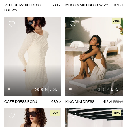
VELOUR MAXI DRESS
589 zł
MOSS MAXI DRESS NAVY
939 zł
BROWN
-30%
XS
S
M
L
XL
XS
S
M
L
XL
GAZE DRESS ECRU
639 zł
KING MINI DRESS
412 zł
589 zł
-20%
-20%