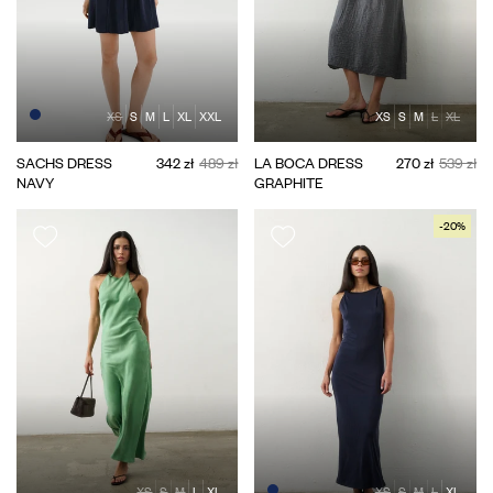
XS
S
M
L
XL
XXL
XS
S
M
L
XL
SACHS DRESS
342 zł
489 zł
LA BOCA DRESS
270 zł
539 zł
NAVY
GRAPHITE
-20%
XS
S
M
L
XL
XS
S
M
L
XL