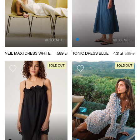
XS
S
M
L
XS
S
M
L
NEIL MAXI DRESS WHITE
589 zł
TONIC DRESS BLUE
431 zł
539 zł
SOLD OUT
SOLD OUT