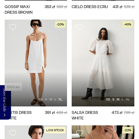
GOSSIP MAXI
353 zł
589 zł
CIELO DRESS ECRU
431 zł
539 zł
DRESS BROWN
-20%
-40%
100% len
Join the Club
XS
S
M
L
XL
XS
S
M
L
XL
PASTIS DRESS
391 zł
489 zł
SALSA DRESS
473 zł
789 zł
WHITE
WHITE
LOW STOCK
-20%