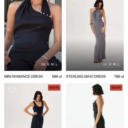
XS
S
M
L
XS
S
M
L
MINI ROMANCE DRESS
589 zł
STERLING MAXI DRESS
789 zł
NEW IN
NEW IN