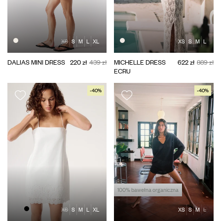
XS
S
M
L
XL
XS
S
M
L
DALIAS MINI DRESS
220 zł
439 zł
MICHELLE DRESS
622 zł
889 zł
ECRU
-40%
-40%
100% bawełna organiczna
XS
S
M
L
XL
XS
S
M
L