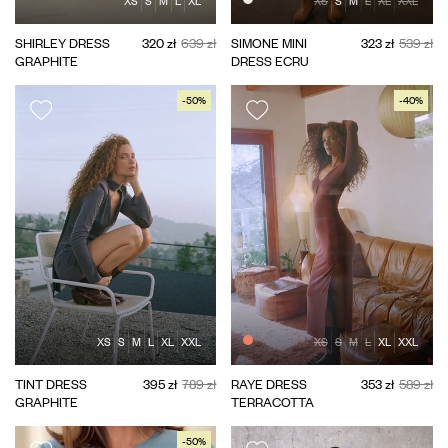
XS
S
M
L
XL
XS
S
M
L
XL
XXL
SHIRLEY DRESS
320 zł
639 zł
SIMONE MINI
323 zł
539 zł
GRAPHITE
DRESS ECRU
-50%
-40%
XS
S
M
L
XL
XXL
XS
S
M
L
XL
XXL
TINT DRESS
395 zł
789 zł
RAYE DRESS
353 zł
589 zł
GRAPHITE
TERRACOTTA
-50%