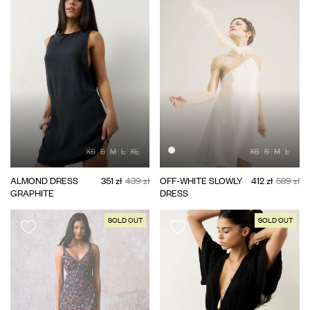
XS
S
M
L
XL
XS
S
M
L
ALMOND DRESS
351 zł
439 zł
OFF-WHITE SLOWLY
412 zł
589 zł
GRAPHITE
DRESS
SOLD OUT
SOLD OUT