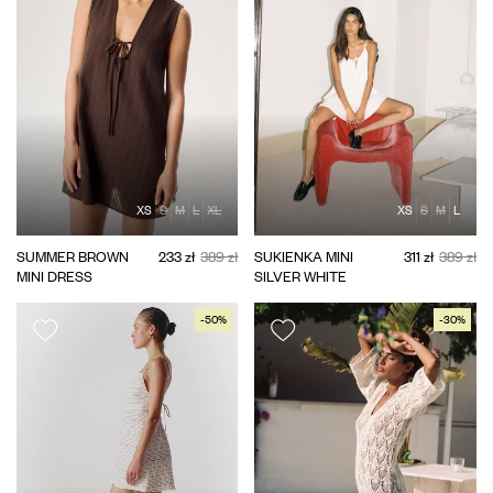
XS
S
M
L
XL
XS
S
M
L
SUMMER BROWN
233 zł
389 zł
SUKIENKA MINI
311 zł
389 zł
MINI DRESS
SILVER WHITE
-50%
-30%