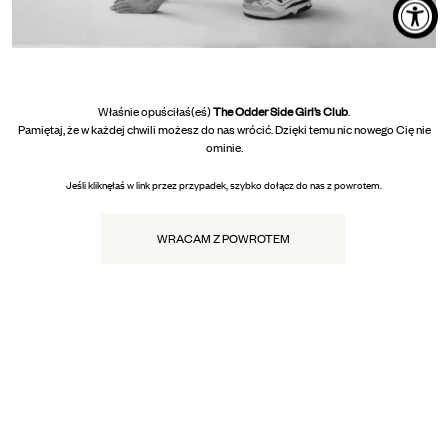
Właśnie opuściłaś(eś)
The Odder Side Girl’s Club
.
Pamiętaj, że w każdej chwili możesz do nas wrócić. Dzięki temu nic nowego Cię nie
ominie.
Jeśli kliknęłaś w link przez przypadek, szybko dołącz do nas z powrotem.
WRACAM Z POWROTEM