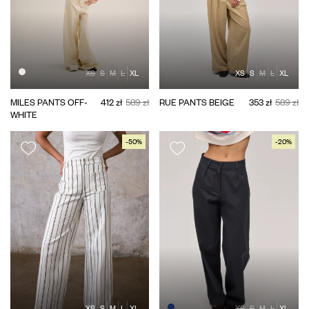
XS
S
M
L
XL
XS
S
M
L
XL
MILES PANTS OFF-
412 zł
589 zł
RUE PANTS BEIGE
353 zł
589 zł
WHITE
-50%
-20%
XS
S
M
L
XL
XS
S
M
L
XL