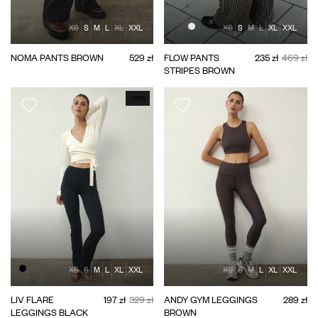
XS
S
M
L
XL
XXL
XS
S
M
L
XL
XXL
NOMA PANTS BROWN
529 zł
FLOW PANTS
235 zł
469 zł
STRIPES BROWN
-50%
XS
S
M
L
XL
XXL
XS
S
M
L
XL
XXL
LIV FLARE
197 zł
329 zł
ANDY GYM LEGGINGS
289 zł
LEGGINGS BLACK
BROWN