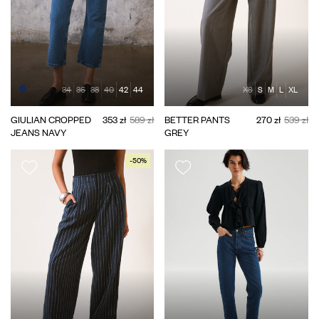
34
36
38
40
42
44
XS
S
M
L
XL
GIULIAN CROPPED
353 zł
589 zł
BETTER PANTS
270 zł
539 zł
JEANS NAVY
GREY
-50%