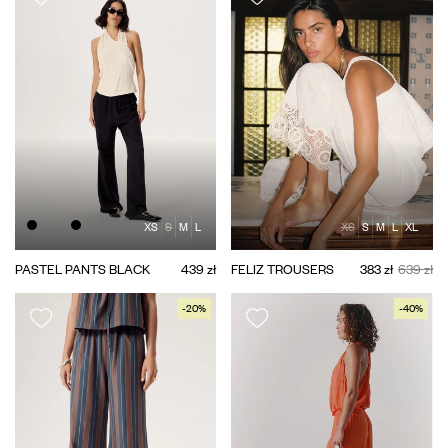
XS
S
M
L
XS
S
M
L
XL
PASTEL PANTS BLACK
439 zł
FELIZ TROUSERS
383 zł
639 zł
-20%
-40%