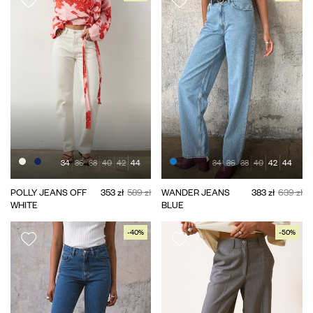
34
36
38
40
42
44
34
36
38
40
42
44
POLLY JEANS OFF
353 zł
589 zł
WANDER JEANS
383 zł
639 zł
WHITE
BLUE
-40%
-50%