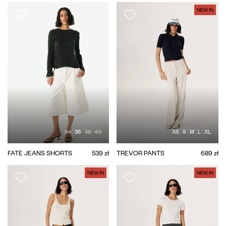
NEW IN
34
36
38
40
XS
S
M
L
XL
FATE JEANS SHORTS
539 zł
TREVOR PANTS
689 zł
NEW IN
NEW IN