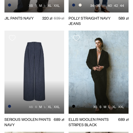
XS
S
M
L
XL
XXL
34
36
38
40
42
44
JIL PANTS NAVY
320 zł
639 zł
POLLY STRAIGHT NAVY
589 zł
JEANS
XS
S
M
L
XL
XXL
XS
S
M
L
XL
XXL
SERIOUS WOOLEN PANTS
689 zł
ELLIS WOOLEN PANTS
689 zł
NAVY
STRIPES BLACK