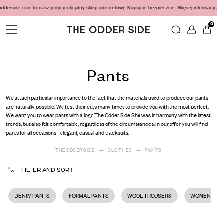
 oficjalny sklep internetowy. Kupujcie bezpiecznie. Więcej informacji znajdziecie
tutaj
Pa
0
Pants
We attach particular importance to the fact that the materials used to produce our pants
are naturally possible. We test their cuts many times to provide you with the most perfect.
We want you to wear pants with a logo The Odder Side She was in harmony with the latest
trends, but also felt comfortable, regardless of the circumstances. In our offer you will find
pants for all occasions - elegant, casual and tracksuits.
THEODDERSIDE
CLOTHES
PANTS
FILTER AND SORT
DENIM PANTS
FORMAL PANTS
WOOL TROUSERS
WOMEN'S