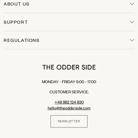
Wizytowe
– eleganckie, proste lub lekko zwężane, z kantem;
ABOUT US
sprawdzą się w pracy i na formalnych wyjściach.
Legginsy
– elastyczne, stworzone do aktywności i relaksu.
Szorty
– spodenki z szeroką nogawką, sięgające kolan.
SUPPORT
Wśród naszych propozycji znajdziesz spodnie z wysokim stanem, które
delikatnie podkreślą talię, a szerokie lub luźniejsze nogawki wprowadzą
lekkość i swobodę. Inspiracje modą lat 90. oraz fasony oversize są
REGULATIONS
nieodłącznym elementem tej kategorii – możesz je wpleść w swój
codzienny styl.
Spodnie damskie The Odder Side i materiały
To, jak spodnie prezentują się na sylwetce i jak długo Ci posłużą, zależy w
dużej mierze od rodzaju tkaniny.
MONDAY - FRIDAY 9:00 - 17:00
Wiele modeli The Odder Side szyjemy z
naturalnej, oddychającej bawełny
,
która miękko otula ciało. Część fasonów wzbogacona jest o elastan, by
CUSTOMER SERVICE:
spodnie lepiej dopasowywały się do ruchu – szczególnie w węższych
modelach.
+48 882 124 830
W ofercie pojawiają się także spodnie z dodatkiem
lyocellu lub lnu z
hello@theodderside.com
domieszką poliamidu
, co daje przewiewność i subtelną fakturę. Wśród
eleganckich spodni znajdziesz wersje z
wełny dziewiczej
, która zapewnia
komfort nawet w chłodniejsze dni.
NEWSLETTER
Dla osób aktywnych przygotowaliśmy spodnie z nowoczesnych,
technicznych materiałów, takich jak
poliester z elastanem
, które są