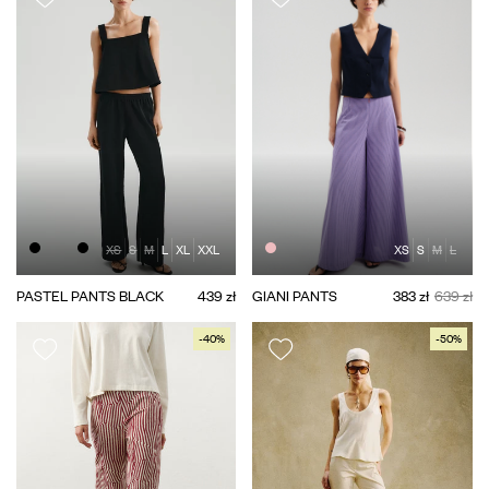
XS
S
M
L
XL
XXL
XS
S
M
L
PASTEL PANTS BLACK
439 zł
GIANI PANTS
383 zł
639 zł
-40%
-50%