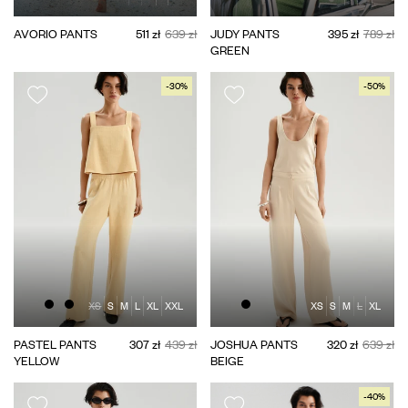
AVORIO PANTS
511 zł
639 zł
JUDY PANTS
395 zł
789 zł
GREEN
-30%
-50%
XS
S
M
L
XL
XXL
XS
S
M
L
XL
PASTEL PANTS
307 zł
439 zł
JOSHUA PANTS
320 zł
639 zł
YELLOW
BEIGE
-40%