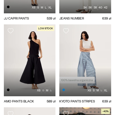
XS
S
M
L
XL
34
36
38
40
42
JJ CAPRI PANTS
539 zł
JEANS NUMBER
639 zł
LOW STOCK
100% bawełna organiczna
XS
S
M
L
XS
S
M
L
XL
AMO PANTS BLACK
589 zł
KYOTO PANTS STRIPES
639 zł
-40%