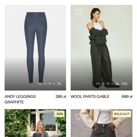
XS
S
M
L
XL
XS
S
M
L
XL
XXL
ANDY LEGGINGS
289 zł
WOOL PANTS GABLE
689 zł
GRAPHITE
-50%
SOLD OUT