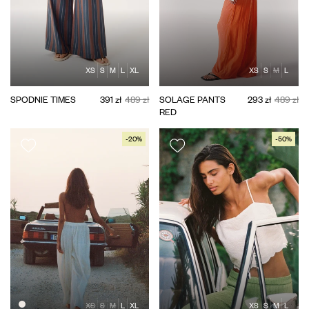
XS
S
M
L
XL
XS
S
M
L
SPODNIE TIMES
391 zł
489 zł
SOLAGE PANTS
293 zł
489 zł
RED
-20%
-50%
XS
S
M
L
XL
XS
S
M
L