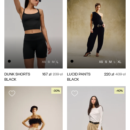
XS
S
M
L
XS
S
M
L
XL
DUNK SHORTS
167 zł
239 zł
LUCID PANTS
220 zł
439 zł
BLACK
BLACK
-30%
-40%