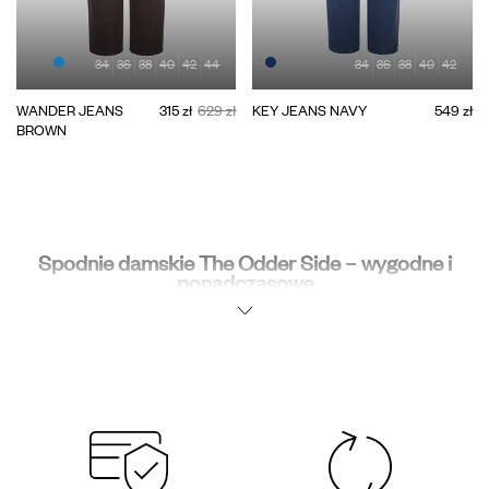
34
36
38
40
42
44
34
36
38
40
42
WANDER JEANS
315 zł
629 zł
KEY JEANS NAVY
549 zł
BROWN
Spodnie damskie The Odder Side – wygodne i
ponadczasowe
Spodnie często otwierają codzienną opowieść – to po nie sięgasz, kiedy
zależy Ci na komforcie i swobodzie. W kolekcji The Odder Side znajdziesz
modele, które łączą prostotę z ciekawym akcentem: od nuty retro, przez
luźny miejski styl, po sportową lekkość i wyciszoną elegancję.
Każda para powstaje z dbałością o wybór tkanin i sposób szycia –
produkujemy je lokalnie w Warszawie, by towarzyszyły Ci dziś i przez
kolejne sezony. W ofercie znajdziesz zarówno ponadczasowe klasyki, jak i
fasony, które płynnie wpisują się w codzienny styl życia. Spodnie dostępne
są online i w naszych butikach – czasami możesz trafić na ostatnie sztuki,