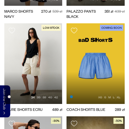
MARCO SHORTS
270 zł
539 zł
PALAZZO PANTS
351 zł
439 zł
NAVY
BLACK
LOW STOCK
COMING SOON
Join the Club
34
36
38
40
42
XS
S
M
L
XL
AZURE SHORTS ECRU
489 zł
COACH SHORTS BLUE
289 zł
-30%
-50%