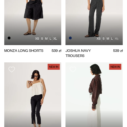
XS
S
M
L
XL
XS
S
M
L
XL
MONZA LONG SHORTS
539 zł
JOSHUA NAVY
539 zł
TROUSERS
NEW IN
NEW IN