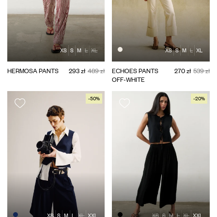
XS
S
M
L
XL
XS
S
M
L
XL
HERMOSA PANTS
293 zł
489 zł
ECHOES PANTS
270 zł
539 zł
OFF-WHITE
-50%
-20%
XS
S
M
L
XL
XXL
XS
S
M
L
XL
XXL