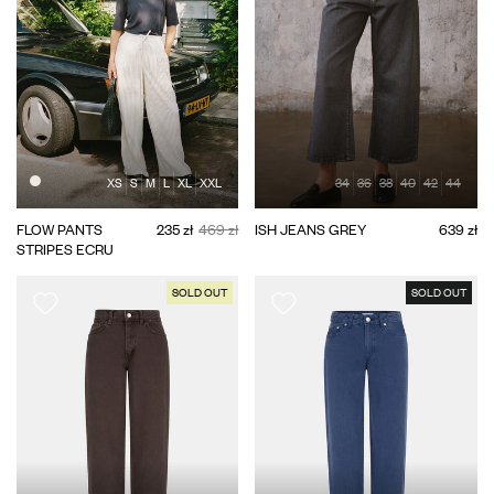
XS
S
M
L
XL
XXL
34
36
38
40
42
44
FLOW PANTS
235 zł
469 zł
ISH JEANS GREY
639 zł
STRIPES ECRU
SOLD OUT
SOLD OUT