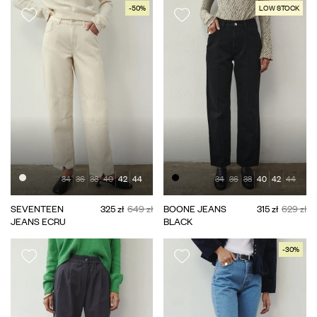
-50%
LOW STOCK
34
36
38
40
42
44
34
36
38
40
42
44
SEVENTEEN
325 zł
649 zł
BOONE JEANS
315 zł
629 zł
JEANS ECRU
BLACK
-30%