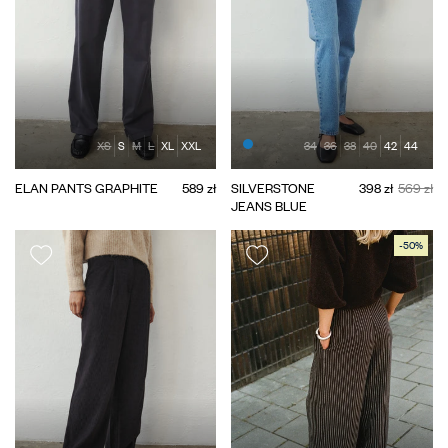
XS
S
M
L
XL
XXL
34
36
38
40
42
44
ELAN PANTS GRAPHITE
589 zł
SILVERSTONE
398 zł
569 zł
JEANS BLUE
-50%