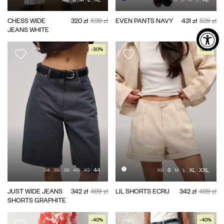
CHESS WIDE
320 zł
639 zł
EVEN PANTS NAVY
431 zł
539 zł
JEANS WHITE
-30%
-30%
34
36
38
40
42
44
XS
S
M
L
XL
XXL
JUST WIDE JEANS
342 zł
489 zł
LIL SHORTS ECRU
342 zł
489 zł
SHORTS GRAPHITE
-40%
-40%